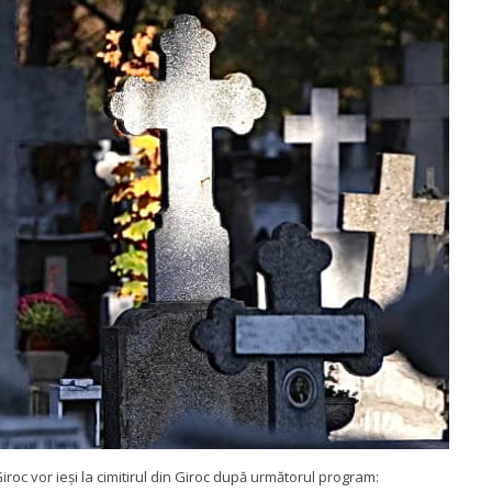
oc vor ieși la cimitirul din Giroc după următorul program: