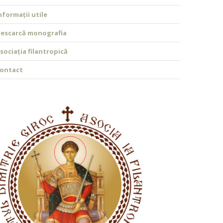
nformații utile
escarcă monografia
sociația filantropică
ontact