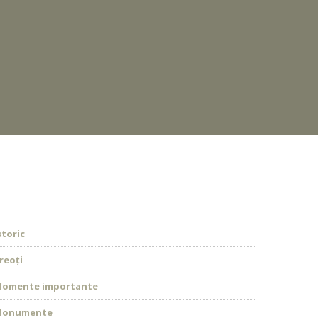
storic
reoți
omente importante
Monumente