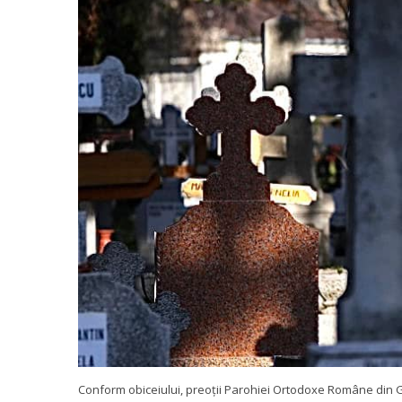
Conform obiceiului, preoții Parohiei Ortodoxe Române din Gir