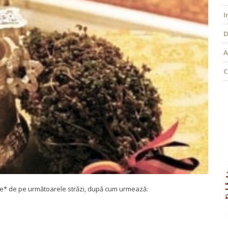
I
D
A
C
ele* de pe următoarele străzi, după cum urmează: