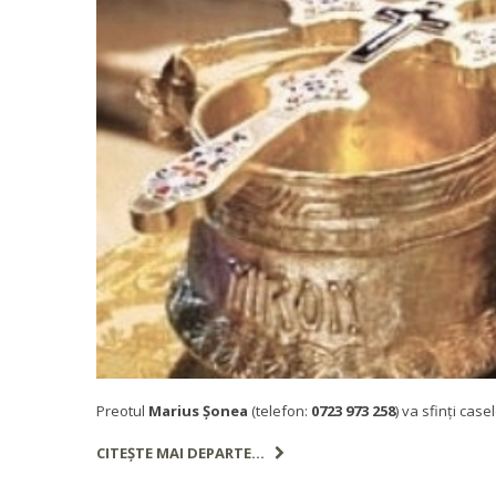
Preotul
Marius Şonea
(telefon:
0723 973 258
) va sfinţi cas
CITEȘTE MAI DEPARTE...