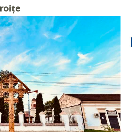
troițe