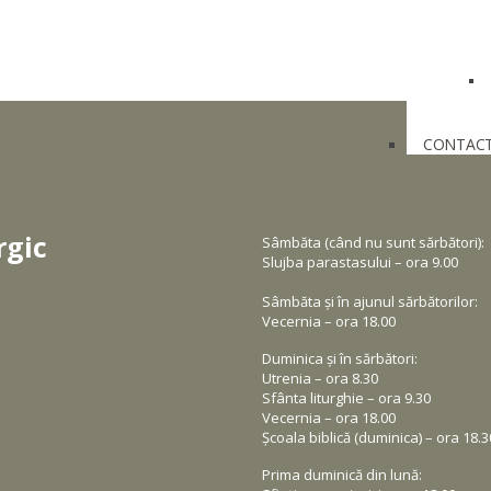
CONTAC
rgic
Sâmbăta (când nu sunt sărbători):
Slujba parastasului – ora 9.00
Sâmbăta și în ajunul sărbătorilor:
Vecernia – ora 18.00
Duminica și în sărbători:
Utrenia – ora 8.30
Sfânta liturghie – ora 9.30
Vecernia – ora 18.00
Școala biblică (duminica) – ora 18.3
Prima duminică din lună: