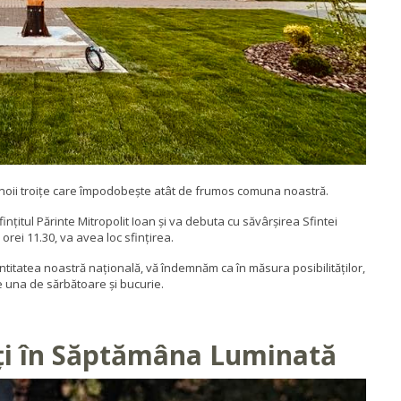
 a noii troițe care împodobește atât de frumos comuna noastră.
fințitul Părinte Mitropolit Ioan și va debuta cu săvârșirea Sfintei
l orei 11.30, va avea loc sfințirea.
ntitatea noastră națională, vă îndemnăm ca în măsura posibilităților,
e una de sărbătoare și bucurie.
ți în Săptămâna Luminată