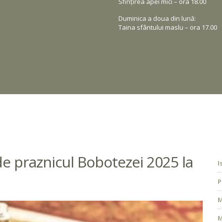
Sfințirea apei mici – ora 18.00
Duminica a doua din lună:
Taina sfântului maslu – ora 17.00
 de praznicul Bobotezei 2025 la
I
P
M