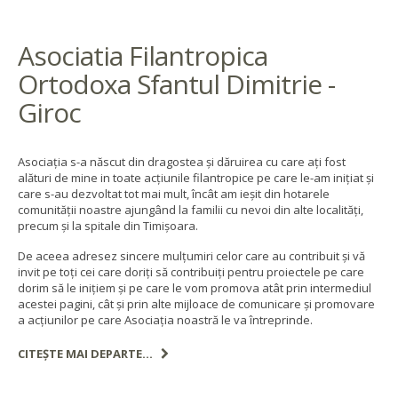
Asociatia Filantropica
Ortodoxa Sfantul Dimitrie -
Giroc
Asociația s-a născut din dragostea și dăruirea cu care ați fost
alături de mine in toate acțiunile filantropice pe care le-am inițiat și
care s-au dezvoltat tot mai mult, încât am ieșit din hotarele
comunității noastre ajungând la familii cu nevoi din alte localități,
precum și la spitale din Timișoara.
De aceea adresez sincere mulțumiri celor care au contribuit și vă
invit pe toți cei care doriți să contribuiți pentru proiectele pe care
dorim să le inițiem și pe care le vom promova atât prin intermediul
acestei pagini, cât și prin alte mijloace de comunicare și promovare
a acțiunilor pe care Asociația noastră le va întreprinde.
CITEȘTE MAI DEPARTE...