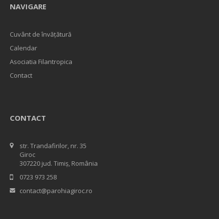
NAVIGARE
Cuvânt de învățătură
Calendar
Asociatia Filantropica
Contact
CONTACT
str. Trandafirilor, nr. 35
Giroc
307220 jud. Timiș, România
0723 973 258
contact@parohiagiroc.ro