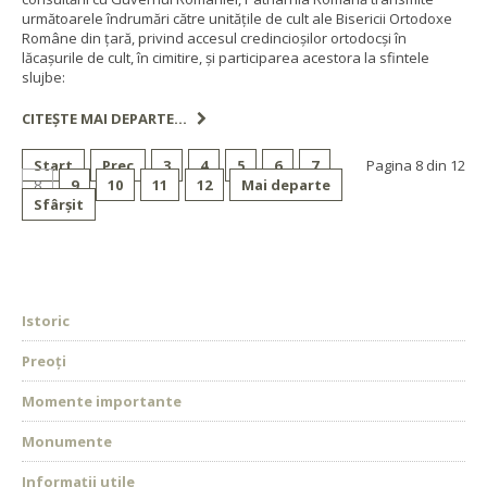
următoarele îndrumări către unitățile de cult ale Bisericii Ortodoxe
Române din țară, privind accesul credincioșilor ortodocși în
lăcașurile de cult, în cimitire, și participarea acestora la sfintele
slujbe:
CITEȘTE MAI DEPARTE...
Start
Prec
3
4
5
6
7
Pagina 8 din 12
8
9
10
11
12
Mai departe
Sfârșit
Istoric
Preoți
Momente importante
Monumente
Informații utile