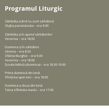
Programul Liturgic
Sâmbăta (când nu sunt sărbători):
Slujba parastasului – ora 9.00
Sâmbăta și în ajunul sărbătorilor:
Vecernia – ora 18.00
Duminica și în sărbători:
Utrenia – ora 8.30
Sfânta liturghie – ora 9.30
Vecernia – ora 18.00
Școala biblică (duminica) – ora 18.30-19.00
Prima duminică din lună:
Sfințirea apei mici – ora 18.00
Duminica a doua din lună:
Taina sfântului maslu – ora 17.00