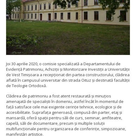
Joi 30 aprilie 2020, o comisie specializată a Departamentului de
Evidență Patrimoniu, Achiziții și Monitorizare Investiții a Universităţii
de Vest Timişoara a recepţionat din partea constructorului, clădirea
aflată în campusul universitar din strada Oituz şi destinată facultăţii
de Teologie Ortodoxă.
Clădirea de patrimoniu a fost atent restaurată şi minuţios
amenajată de specialişti în domeniu, astfel încât în momentul de
faţă satisface cele mai exigente cerinţe tehnice, ecologice şi de
accesibilitate. Suprafaţa generoasă, compusă din parter, etaj şi
mansardă, oferă spaţii pentru săli de curs, seminar, amfiteatre,
capelă, săli de documentare, precum şi multiple soluţii
multifuncţionale pentru organizarea de conferinţe, simpozioane,
manifestări artistice.