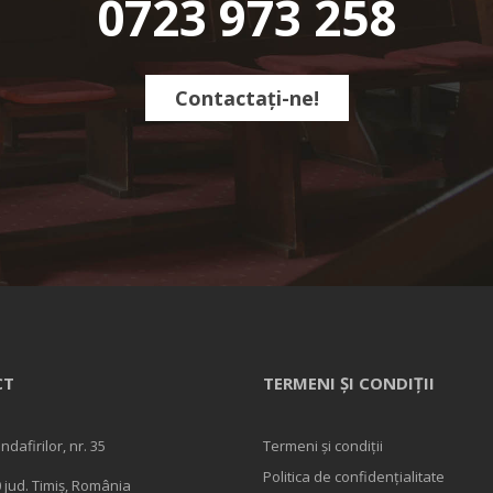
0723 973 258
Contactați-ne!
CT
TERMENI ȘI CONDIȚII
andafirilor, nr. 35
Termeni și condiții
Politica de confidențialitate
 jud. Timiș, România