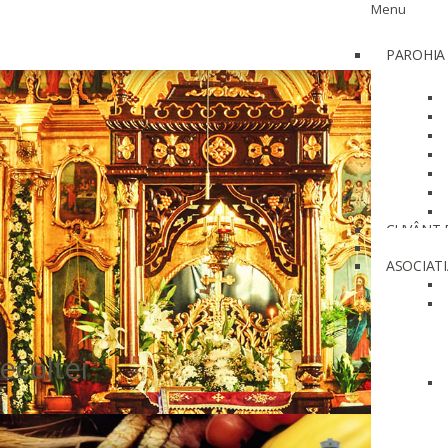
Menu
PAROHIA
CUVÂNT 
CALEND
ASOCIATI
ecoltei