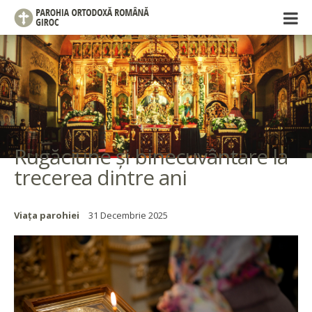
Rugăciune și binecuvântare la
trecerea dintre ani
Viața parohiei
31 Decembrie 2025