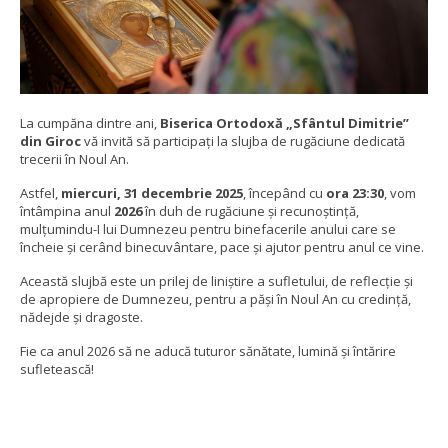
La cumpăna dintre ani,
Biserica Ortodoxă „Sfântul Dimitrie”
din Giroc
vă invită să participați la slujba de rugăciune dedicată
trecerii în Noul An.
Astfel,
miercuri, 31 decembrie 2025
, începând cu
ora 23:30
, vom
întâmpina anul
2026
în duh de rugăciune și recunoștință,
mulțumindu-I lui Dumnezeu pentru binefacerile anului care se
încheie și cerând binecuvântare, pace și ajutor pentru anul ce vine.
Această slujbă este un prilej de liniștire a sufletului, de reflecție și
de apropiere de Dumnezeu, pentru a păși în Noul An cu credință,
nădejde și dragoste.
Fie ca anul 2026 să ne aducă tuturor sănătate, lumină și întărire
sufletească!