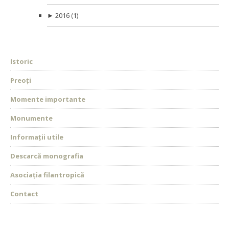
►
2016
(1)
Istoric
Preoți
Momente importante
Monumente
Informații utile
Descarcă monografia
Asociația filantropică
Contact