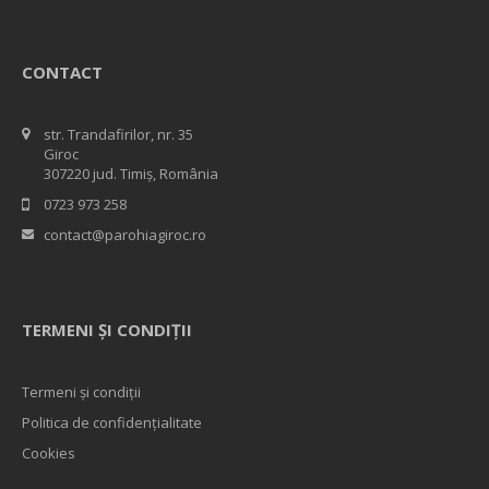
CONTACT
str. Trandafirilor, nr. 35
Giroc
307220 jud. Timiș, România
0723 973 258
contact@parohiagiroc.ro
TERMENI ȘI CONDIȚII
Termeni și condiții
Politica de confidențialitate
Cookies