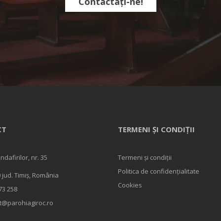
Contactați-ne!
CT
TERMENI ȘI CONDIȚII
andafirilor, nr. 35
Termeni și condiții
Politica de confidențialitate
 jud. Timiș, România
Cookies
73 258
t@parohiagiroc.ro