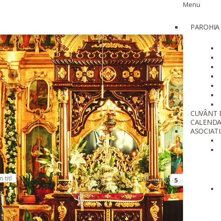
Menu
PAROHIA
CUVÂNT 
CALEND
ASOCIATI
Afișare #
5