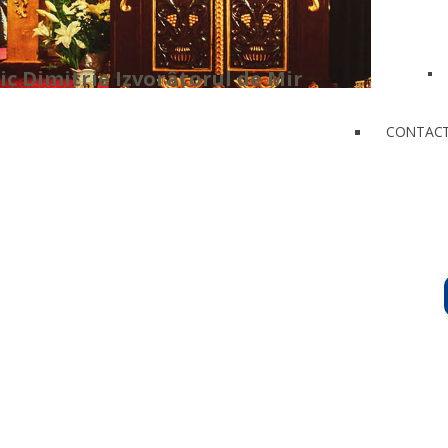
c Dimitrie Izvorâtorul de Mir
CONTAC