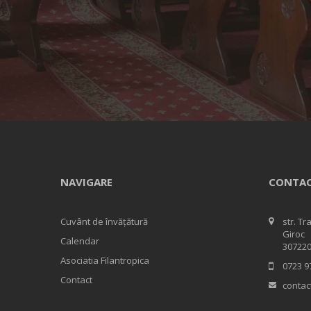
NAVIGARE
CONTA
Cuvânt de învățătură
str. Tr
Giroc
Calendar
307220
Asociatia Filantropica
0723 9
Contact
contac