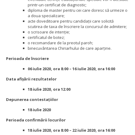
printr-un certificat de diagnostic;
diploma de master pentru cei care doresc să urmeze o
a doua specializare;
acte doveditoare pentru candidații care solicită
scutirea de taxa de înscriere la concursul de admitere;
o scrisoare de intenţie;
certificatul de botez;
o recomandare de la preotul paroh;
binecuvântarea Chiriarhului de care aparţine.
Perioada de înscriere
06 iulie 2020, ora 8:00 – 16 iulie 2020, ora 16:00
Data afișării rezultatelor
18 iulie 2020, ora 12:00
Depunerea contestațiilor
18 iulie 2020
Perioada confirmării locurilor
18 iulie 2020, ora 8:00 – 22 iulie 2020, ora 16:00