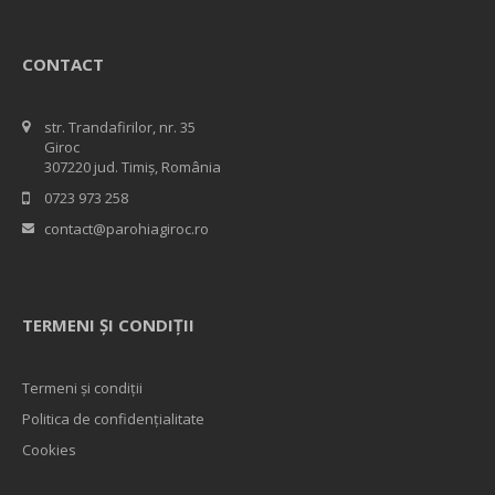
CONTACT
str. Trandafirilor, nr. 35
Giroc
307220 jud. Timiș, România
0723 973 258
contact@parohiagiroc.ro
TERMENI ȘI CONDIȚII
Termeni și condiții
Politica de confidențialitate
Cookies