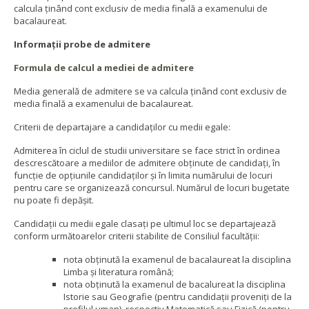
calcula ținând cont exclusiv de media finală a examenului de
bacalaureat.
Informații probe de admitere
Formula de calcul a mediei de admitere
Media generală de admitere se va calcula ținând cont exclusiv de
media finală a examenului de bacalaureat.
Criterii de departajare a candidaților cu medii egale:
Admiterea în ciclul de studii universitare se face strict în ordinea
descrescătoare a mediilor de admitere obţinute de candidaţi, în
funcţie de opţiunile candidaţilor şi în limita numărului de locuri
pentru care se organizează concursul. Numărul de locuri bugetate
nu poate fi depăşit.
Candidaţii cu medii egale clasați pe ultimul loc se departajează
conform următoarelor criterii stabilite de Consiliul facultăţii:
nota obținută la examenul de bacalaureat la disciplina
Limba și literatura română;
nota obținută la examenul de bacalureat la disciplina
Istorie sau Geografie (pentru candidații proveniți de la