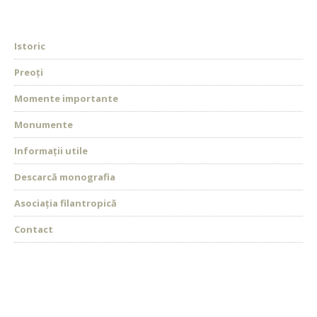
Istoric
Preoți
Momente importante
Monumente
Informații utile
Descarcă monografia
Asociația filantropică
Contact