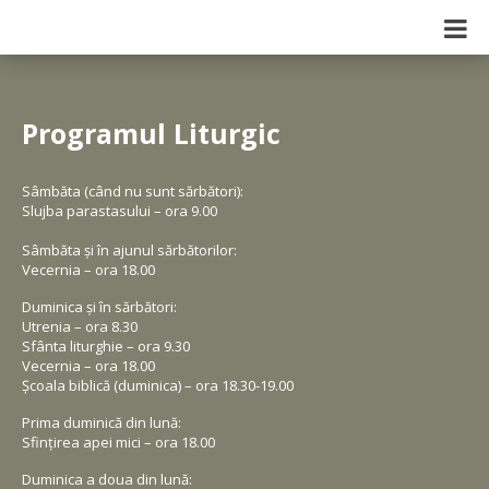
Programul Liturgic
Sâmbăta (când nu sunt sărbători):
Slujba parastasului – ora 9.00
Sâmbăta și în ajunul sărbătorilor:
Vecernia – ora 18.00
Duminica și în sărbători:
Utrenia – ora 8.30
Sfânta liturghie – ora 9.30
Vecernia – ora 18.00
Școala biblică (duminica) – ora 18.30-19.00
Prima duminică din lună:
Sfințirea apei mici – ora 18.00
Duminica a doua din lună: