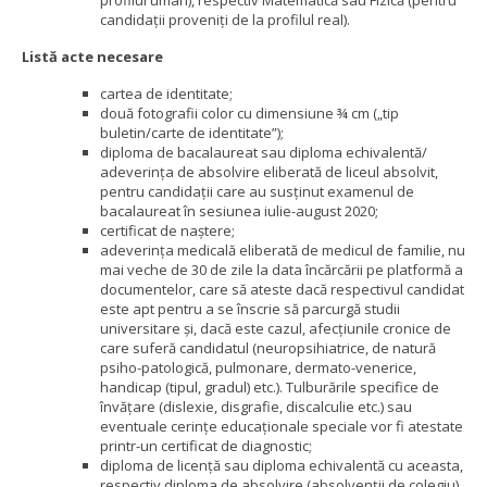
profilul uman), respectiv Matematică sau Fizică (pentru
candidații proveniți de la profilul real).
Listă acte necesare
cartea de identitate;
două fotografii color cu dimensiune ¾ cm („tip
buletin/carte de identitate”);
diploma de bacalaureat sau diploma echivalentă/
adeverința de absolvire eliberată de liceul absolvit,
pentru candidații care au susținut examenul de
bacalaureat în sesiunea iulie-august 2020;
certificat de naştere;
adeverinţa medicală eliberată de medicul de familie, nu
mai veche de 30 de zile la data încărcării pe platformă a
documentelor, care să ateste dacă respectivul candidat
este apt pentru a se înscrie să parcurgă studii
universitare și, dacă este cazul, afecțiunile cronice de
care suferă candidatul (neuropsihiatrice, de natură
psiho-patologică, pulmonare, dermato-venerice,
handicap (tipul, gradul) etc.). Tulburările specifice de
învățare (dislexie, disgrafie, discalculie etc.) sau
eventuale cerințe educaționale speciale vor fi atestate
printr-un certificat de diagnostic;
diploma de licenţă sau diploma echivalentă cu aceasta,
respectiv diploma de absolvire (absolvenţii de colegiu),