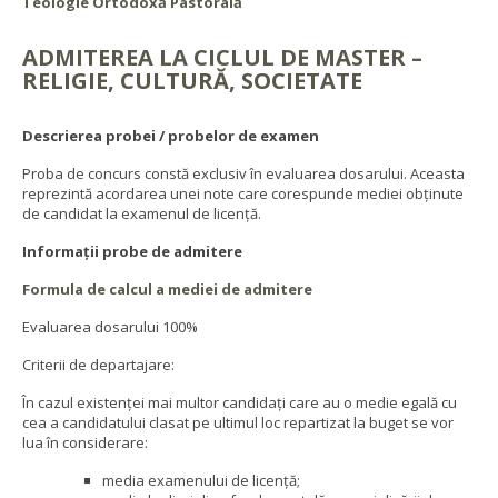
Teologie Ortodoxă Pastorală
ADMITEREA LA CICLUL DE MASTER –
RELIGIE, CULTURĂ, SOCIETATE
Descrierea probei / probelor de examen
Proba de concurs constă exclusiv în evaluarea dosarului. Aceasta
reprezintă acordarea unei note care corespunde mediei obţinute
de candidat la examenul de licenţă.
Informații probe de admitere
Formula de calcul a mediei de admitere
Evaluarea dosarului 100%
Criterii de departajare:
În cazul existenţei mai multor candidaţi care au o medie egală cu
cea a candidatului clasat pe ultimul loc repartizat la buget se vor
lua în considerare:
media examenului de licenţă;