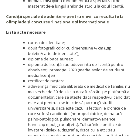
media la disciplina fundamentală a specializării de
masterat de-a lungul anilor de studiu la ciclul licență.
Condiții speciale de admitere pentru elevii cu rezultate la
olimpiade și concursuri naționale și internaționale
Listă acte necesare
cartea de identitate;
două fotografii color cu dimensiune ¾ cm („tip
buletin/carte de identitate”);
diploma de bacalaureat;
diploma de licență sau adeverința de licență pentru
absolvenții promoției 2020 (media anilor de studiu şi
media licenţei);
certificat de naştere;
adeverinţa medicală eliberată de medicul de familie, nu
mai veche de 30 de zile la data încărcării pe platformă a
documentelor, care să ateste dacă respectivul candidat
este apt pentru a se înscrie să parcurgă studii
universitare și, dacă este cazul, afecțiunile cronice de
care suferă candidatul (neuropsihiatrice, de natură
psiho-patologică, pulmonare, dermato-venerice,
handicap (tipul, gradul) etc.). Tulburările specifice de
învățare (dislexie, disgrafie, discalculie etc.) sau
eventuale cerințe educaționale speciale vor fi atestate