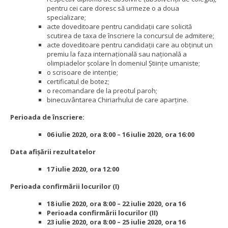
pentru cei care doresc să urmeze o a doua
specializare;
acte doveditoare pentru candidații care solicită
scutirea de taxa de înscriere la concursul de admitere;
acte doveditoare pentru candidații care au obţinut un
premiu la faza internaţională sau naţională a
olimpiadelor şcolare în domeniul Științe umaniste;
o scrisoare de intenţie;
certificatul de botez;
o recomandare de la preotul paroh;
binecuvântarea Chiriarhului de care aparţine.
Perioada de înscriere:
06 iulie 2020, ora 8:00 – 16 iulie 2020, ora 16:00
Data afișării rezultatelor
17 iulie 2020, ora 12:00
Perioada confirmării locurilor
(I)
18 iulie 2020, ora 8:00 – 22 iulie 2020, ora 16
Perioada confirmării locurilor
(II)
23 iulie 2020, ora 8:00 – 25 iulie 2020, ora 16