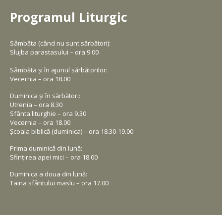
Programul Liturgic
Sâmbăta (când nu sunt sărbători):
Slujba parastasului – ora 9.00
Sâmbăta și în ajunul sărbătorilor:
Vecernia – ora 18.00
Duminica și în sărbători:
Utrenia – ora 8.30
Sfânta liturghie – ora 9.30
Vecernia – ora 18.00
Școala biblică (duminica) – ora 18.30-19.00
Prima duminică din lună:
Sfințirea apei mici – ora 18.00
Duminica a doua din lună:
Taina sfântului maslu – ora 17.00