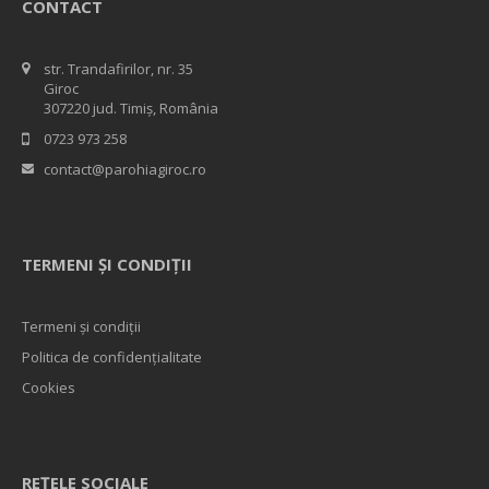
CONTACT
str. Trandafirilor, nr. 35
Giroc
307220 jud. Timiș, România
0723 973 258
contact@parohiagiroc.ro
TERMENI ȘI CONDIȚII
Termeni și condiții
Politica de confidențialitate
Cookies
REȚELE SOCIALE