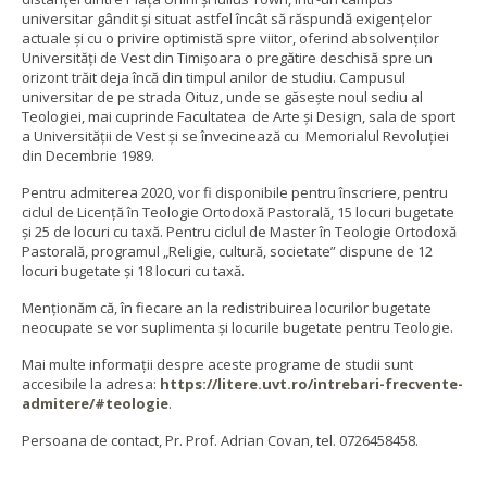
universitar gândit şi situat astfel încât să răspundă exigenţelor
actuale şi cu o privire optimistă spre viitor, oferind absolvenţilor
Universităţi de Vest din Timişoara o pregătire deschisă spre un
orizont trăit deja încă din timpul anilor de studiu. Campusul
universitar de pe strada Oituz, unde se găseşte noul sediu al
Teologiei, mai cuprinde Facultatea de Arte şi Design, sala de sport
a Universităţii de Vest şi se învecinează cu Memorialul Revoluţiei
din Decembrie 1989.
Pentru admiterea 2020, vor fi disponibile pentru înscriere, pentru
ciclul de Licenţă în Teologie Ortodoxă Pastorală, 15 locuri bugetate
şi 25 de locuri cu taxă. Pentru ciclul de Master în Teologie Ortodoxă
Pastorală, programul „Religie, cultură, societate” dispune de 12
locuri bugetate şi 18 locuri cu taxă.
Menţionăm că, în fiecare an la redistribuirea locurilor bugetate
neocupate se vor suplimenta şi locurile bugetate pentru Teologie.
Mai multe informaţii despre aceste programe de studii sunt
accesibile la adresa:
https://litere.uvt.ro/intrebari-frecvente-
admitere/#teologie
.
Persoana de contact, Pr. Prof. Adrian Covan, tel. 0726458458.