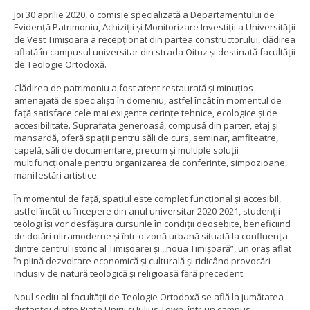
Joi 30 aprilie 2020, o comisie specializată a Departamentului de
Evidență Patrimoniu, Achiziții și Monitorizare Investiții a Universităţii
de Vest Timişoara a recepţionat din partea constructorului, clădirea
aflată în campusul universitar din strada Oituz şi destinată facultăţii
de Teologie Ortodoxă.
Clădirea de patrimoniu a fost atent restaurată şi minuţios
amenajată de specialişti în domeniu, astfel încât în momentul de
faţă satisface cele mai exigente cerinţe tehnice, ecologice şi de
accesibilitate. Suprafaţa generoasă, compusă din parter, etaj şi
mansardă, oferă spaţii pentru săli de curs, seminar, amfiteatre,
capelă, săli de documentare, precum şi multiple soluţii
multifuncţionale pentru organizarea de conferinţe, simpozioane,
manifestări artistice.
În momentul de faţă, spaţiul este complet funcţional şi accesibil,
astfel încât cu începere din anul universitar 2020-2021, studenţii
teologi îşi vor desfăşura cursurile în condiţii deosebite, beneficiind
de dotări ultramoderne şi într-o zonă urbană situată la confluenţa
dintre centrul istoric al Timişoarei şi ,,noua Timişoară”, un oraş aflat
în plină dezvoltare economică şi culturală şi ridicând provocări
inclusiv de natură teologică şi religioasă fără precedent.
Noul sediu al facultăţii de Teologie Ortodoxă se află la jumătatea
distanţei dintre Piaţa Unirii şi Iulius Town, într-un campus