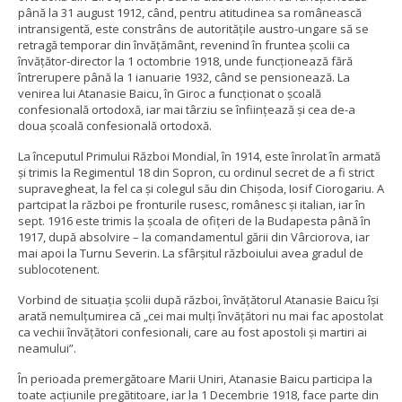
până la 31 august 1912, când, pentru atitudinea sa românească
intransigentă, este constrâns de autorităţile austro-ungare să se
retragă temporar din învăţământ, revenind în fruntea şcolii ca
învăţător-director la 1 octombrie 1918, unde funcţionează fără
întrerupere până la 1 ianuarie 1932, când se pensionează. La
venirea lui Atanasie Baicu, în Giroc a funcţionat o şcoală
confesională ortodoxă, iar mai târziu se înfiinţează şi cea de-a
doua şcoală confesională ortodoxă.
La începutul Primului Război Mondial, în 1914, este înrolat în armată
şi trimis la Regimentul 18 din Sopron, cu ordinul secret de a fi strict
supravegheat, la fel ca şi colegul său din Chişoda, Iosif Ciorogariu. A
partcipat la război pe fronturile rusesc, românesc şi italian, iar în
sept. 1916 este trimis la şcoala de ofiţeri de la Budapesta până în
1917, după absolvire – la comandamentul gării din Vârciorova, iar
mai apoi la Turnu Severin. La sfârşitul războiului avea gradul de
sublocotenent.
Vorbind de situaţia şcolii după război, învăţătorul Atanasie Baicu îşi
arată nemulţumirea că „cei mai mulţi învăţători nu mai fac apostolat
ca vechii învăţători confesionali, care au fost apostoli şi martiri ai
neamului”.
În perioada premergătoare Marii Uniri, Atanasie Baicu participa la
toate acțiunile pregătitoare, iar la 1 Decembrie 1918, face parte din