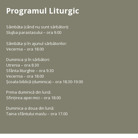
Programul Liturgic
Sâmbăta (când nu sunt sărbători):
Slujba parastasului – ora 9.00
Sâmbăta și în ajunul sărbătorilor:
Vecernia – ora 18.00
Duminica și în sărbători:
Utrenia – ora 8.30
Sfânta liturghie – ora 9.30
Vecernia – ora 18.00
Școala biblică (duminica) – ora 18.30-19.00
Prima duminică din lună:
Sfințirea apei mici – ora 18.00
Duminica a doua din lună:
Taina sfântului maslu – ora 17.00