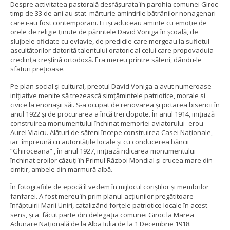
Despre activitatea pastorală desfăşurata în parohia comunei Giroc
timp de 33 de ani au stat mărturie amintirile bătrânilor nonagenari
care i-au fost contemporani. Ei işi aduceau aminte cu emoţie de
orele de religie ţinute de părintele David Voniga în şcoală, de
slujbele oficiate cu evlavie, de predicile care mergeau la sufletul
ascultătorilor datorită talentului oratoric al celui care propovaduia
credinţa creştină ortodoxă. Era mereu printre săteni, dându-le
sfaturi preţioase.
Pe plan social şi cultural, preotul David Voniga a avut numeroase
iniţiative menite să trezească simţămintele patriotice, morale si
civice la enoriaşii săi. S-a ocupat de renovarea şi pictarea bisericii în
anul 1922 şi de procurarea a încă trei clopote. În anul 1914, iniţiază
construirea monumentului închinat memoriei aviatorului- erou
Aurel Vlaicu. Alături de săteni începe construirea Casei Naţionale,
iar împreună cu autorităţile locale şi cu conducerea băncii
“Ghiroceana” , în anul 1927, iniţiază ridicarea monumentului
închinat eroilor căzuţi în Primul Război Mondial şi crucea mare din
cimitir, ambele din marmură albă.
În fotografiile de epocă îl vedem în mijlocul coriştilor şi membrilor
fanfarei. A fost mereu în prim planul acţiunilor pregătitoare
înfăptuirii Marii Uniri, catalizând forţele patriotice locale în acest
sens, şi a făcut parte din delegaţia comunei Giroc la Marea
Adunare Naţională de la Alba Iulia de la 1 Decembrie 1918.