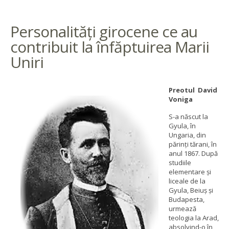
Personalități girocene ce au
contribuit la înfăptuirea Marii
Uniri
Preotul David
Voniga
S-a născut la
Gyula, în
Ungaria, din
părinţi tărani, în
anul 1867. După
studiile
elementare şi
liceale de la
Gyula, Beiuş şi
Budapesta,
urmează
teologia la Arad,
absolvind-o în