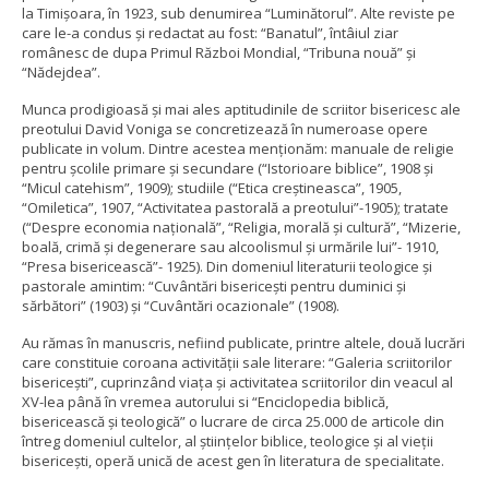
la Timişoara, în 1923, sub denumirea “Luminătorul”. Alte reviste pe
care le-a condus şi redactat au fost: “Banatul”, întâiul ziar
românesc de dupa Primul Război Mondial, “Tribuna nouă” şi
“Nădejdea”.
Munca prodigioasă şi mai ales aptitudinile de scriitor bisericesc ale
preotului David Voniga se concretizează în numeroase opere
publicate in volum. Dintre acestea menţionăm: manuale de religie
pentru şcolile primare şi secundare (“Istorioare biblice”, 1908 şi
“Micul catehism”, 1909); studiile (“Etica creştineasca”, 1905,
“Omiletica”, 1907, “Activitatea pastorală a preotului”-1905); tratate
(“Despre economia naţională”, “Religia, morală şi cultură”, “Mizerie,
boală, crimă şi degenerare sau alcoolismul şi urmările lui”- 1910,
“Presa bisericească”- 1925). Din domeniul literaturii teologice şi
pastorale amintim: “Cuvântări bisericeşti pentru duminici şi
sărbători” (1903) şi “Cuvântări ocazionale” (1908).
Au rămas în manuscris, nefiind publicate, printre altele, două lucrări
care constituie coroana activităţii sale literare: “Galeria scriitorilor
bisericeşti”, cuprinzând viaţa şi activitatea scriitorilor din veacul al
XV-lea până în vremea autorului si “Enciclopedia biblică,
bisericească şi teologică” o lucrare de circa 25.000 de articole din
întreg domeniul cultelor, al ştiinţelor biblice, teologice şi al vieţii
bisericeşti, operă unică de acest gen în literatura de specialitate.