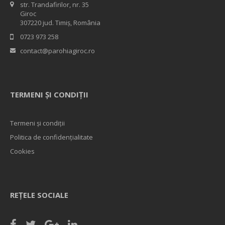
str. Trandafirilor, nr. 35
Giroc
307220 jud. Timiș, România
0723 973 258
contact@parohiagiroc.ro
TERMENI ȘI CONDIȚII
Termeni și condiții
Politica de confidențialitate
Cookies
REȚELE SOCIALE