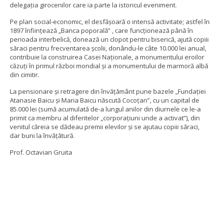
delegația girocenilor care ia parte la istoricul eveniment.
Pe plan social-economic, el desfăşoară o intensă activitate; astfel în
1897 înfiinţează „Banca poporală” , care funcţionează până în
perioada interbelică, donează un clopot pentru biserică, ajută copiii
săraci pentru frecventarea şcolii, donându-le câte 10.000 lei anual,
contribuie la construirea Casei Naţionale, a monumentului eroilor
căzuţi în primul război mondial şi a monumentului de marmoră albă
din cimitir.
La pensionare şi retragere din învăţământ pune bazele „Fundaţiei
Atanasie Baicu şi Maria Baicu născută Cocoţan”, cu un capital de
85.000 lei (sumă acumulată de-a lungul anilor din diurnele ce le-a
primit ca membru al diferitelor „corporaţiuni unde a activat”), din
venitul căreia se dădeau premii elevilor şi se ajutau copiii săraci,
dar buni la învăţătură.
Prof. Octavian Gruita