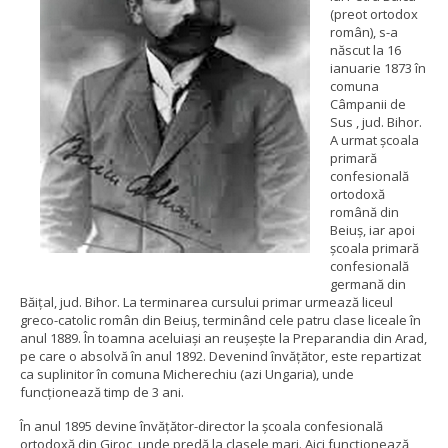
(preot ortodox
român), s-a
născut la 16
ianuarie 1873 în
comuna
Câmpanii de
Sus , jud. Bihor.
A urmat şcoala
primară
confesională
ortodoxă
română din
Beiuş, iar apoi
şcoala primară
confesională
germană din
Băiţal, jud. Bihor. La terminarea cursului primar urmează liceul
greco-catolic român din Beiuş, terminând cele patru clase liceale în
anul 1889. În toamna aceluiaşi an reuşeşte la Preparandia din Arad,
pe care o absolvă în anul 1892. Devenind învăţător, este repartizat
ca suplinitor în comuna Micherechiu (azi Ungaria), unde
funcţionează timp de 3 ani.
În anul 1895 devine învăţător-director la şcoala confesională
ortodoxă din Giroc, unde predă la clasele mari. Aici funcţionează