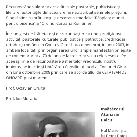
Recunoscând valoarea activităţii sale pastorale, publicistice şi
literare, autorităţile din acea vreme i-au atribuit semnele preţuirii,
fiind distins cu brâul roşu şi decorat cu medalia “Răsplata muncii
pentru biserică” și “Ordinul Coroana României”.
Într-un gest de frăţietate şi de recunoaştere a unei prodigioase
activităţi pastorale, culturale, publicistice şi patriotice, credincioşii
ortodocşi români din Gyula şi Giroc l-au comemorat, în anul 2003, în
ambele localităţi, prin organizarea unor ample manifestări prilejuite
de comemorarea a 70 de ani de la trecerea sa la cele veşnice. Pe
aceeaşi linie de recunoaştere a meritelor vrednicului nostru
înaintaş, se înscrie şi Hotărârea Consiliului Local al Comunei Giroc
din luna octombrie 2008 prin care se acordă titlul de CETATEAN DE
ONOARE post mortem.
Prof. Octavian Gruița
Prof. Ion Murariu
Învăţătorul
Atanasie
Baicu
Fiul Mariei şi al
lui Petru Baicu