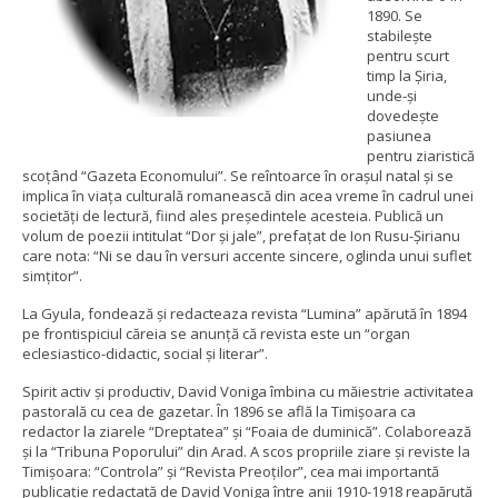
1890. Se
stabileşte
pentru scurt
timp la Şiria,
unde-şi
dovedeşte
pasiunea
pentru ziaristică
scoţând “Gazeta Economului”. Se reîntoarce în oraşul natal şi se
implica în viaţa culturală romanească din acea vreme în cadrul unei
societăţi de lectură, fiind ales preşedintele acesteia. Publică un
volum de poezii intitulat “Dor şi jale”, prefaţat de Ion Rusu-Şirianu
care nota: “Ni se dau în versuri accente sincere, oglinda unui suflet
simţitor”.
La Gyula, fondează şi redacteaza revista “Lumina” apărută în 1894
pe frontispiciul căreia se anunţă că revista este un “organ
eclesiastico-didactic, social şi literar”.
Spirit activ şi productiv, David Voniga îmbina cu măiestrie activitatea
pastorală cu cea de gazetar. În 1896 se află la Timişoara ca
redactor la ziarele “Dreptatea” şi “Foaia de duminică”. Colaborează
şi la “Tribuna Poporului” din Arad. A scos propriile ziare şi reviste la
Timişoara: “Controla” şi “Revista Preoţilor”, cea mai importantă
publicaţie redactată de David Voniga între anii 1910-1918 reapărută